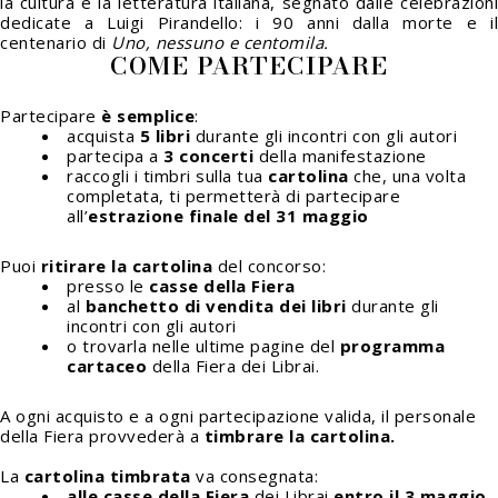
la cultura e la letteratura italiana, segnato dalle celebrazioni
dedicate a Luigi Pirandello: i 90 anni dalla morte e il
centenario di
Uno, nessuno e centomila.
COME PARTECIPARE
Partecipare
è semplice
:
acquista
5 libri
durante gli incontri con gli autori
partecipa a
3 concerti
della manifestazione
raccogli i timbri sulla tua
cartolina
che, una volta
completata, ti permetterà di partecipare
all’
estrazione finale del 31 maggio
Puoi
ritirare la cartolina
del concorso:
presso le
casse della Fiera
al
banchetto di vendita dei libri
durante gli
incontri con gli autori
o trovarla nelle ultime pagine del
programma
cartaceo
della Fiera dei Librai.
A ogni acquisto e a ogni partecipazione valida, il personale
della Fiera provvederà a
timbrare la cartolina.
La
cartolina timbrata
va consegnata:
alle casse della Fiera
dei Librai
entro il 3 maggio