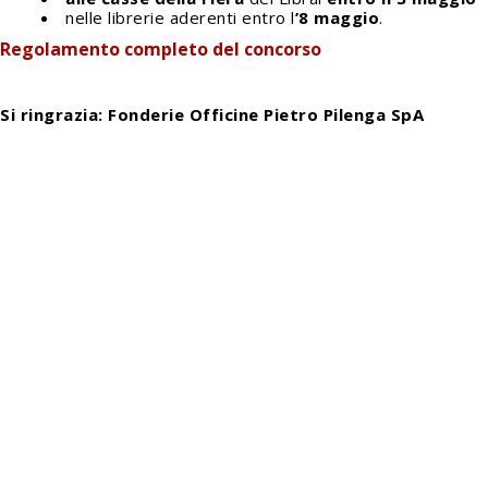
nelle librerie aderenti entro l
’8 maggio
.
Regolamento completo del concorso
Si ringrazia: Fonderie Officine Pietro Pilenga SpA
info@fieradeilibrai.it
FIERA DEI LIBRAI BERGAMO
Li.Ber Associazione Librai Bergamaschi
Via Guido Galli, 8 - 24126 Bergamo (BG)
p.iva e c.f.: 03241740160
Press
Informativa GDPR
Cookie Policy