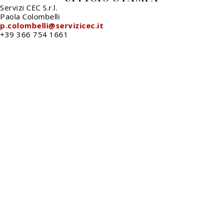
Servizi CEC S.r.l.
Paola Colombelli
p.colombelli@servizicec.it
+39 366 754 1661
info@fieradeilibrai.it
FIERA DEI LIBRAI BERGAMO
Li.Ber Associazione Librai Bergamaschi
Via Guido Galli, 8 - 24126 Bergamo (BG)
p.iva e c.f.: 03241740160
Press
Informativa GDPR
Cookie Policy
Informativa Immagini