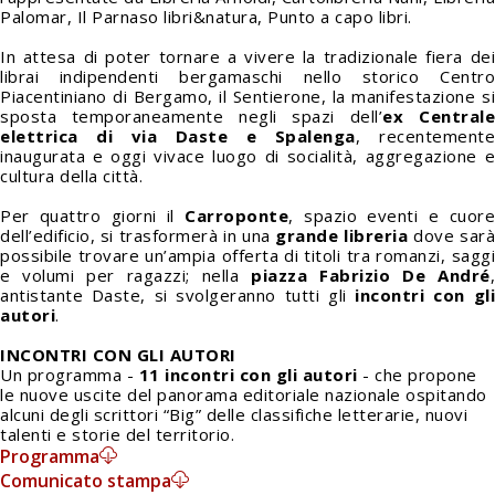
Palomar, Il Parnaso libri&natura, Punto a capo libri.
In attesa di poter tornare a vivere la tradizionale fiera dei
librai indipendenti bergamaschi nello storico Centro
Piacentiniano di Bergamo, il Sentierone, la manifestazione si
sposta temporaneamente negli spazi dell’
ex Central
elettrica di via Daste e Spalenga
, recentement
inaugurata e oggi vivace luogo di socialità, aggregazione e
cultura della città.
Per quattro giorni il
Carroponte
, spazio eventi e cuore
dell’edificio, si trasformerà in una
grande libreria
dove sarà
possibile trovare un’ampia offerta di titoli tra romanzi, saggi
e volumi per ragazzi; nella
piazza Fabrizio De André
,
antistante Daste, si svolgeranno tutti gli
incontri con gli
autori
.
INCONTRI CON GLI AUTORI
Un programma -
11 incontri con gli autori
- che propone
le nuove uscite del panorama editoriale nazionale ospitando
alcuni degli scrittori “Big” delle classifiche letterarie, nuovi
talenti e storie del territorio.
Programma
Comunicato stampa