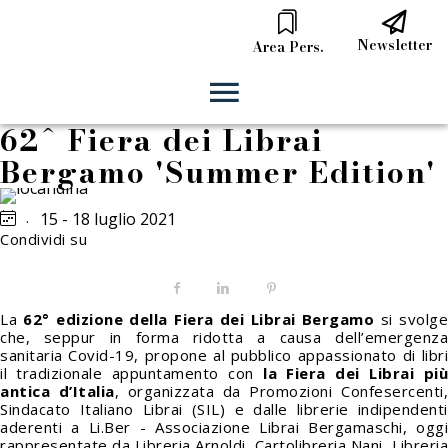
Newsletter
Area Pers.
62^ Fiera dei Librai
Bergamo 'Summer Edition'
.
15 - 18 luglio 2021
Condividi su
Facebook
LinkedIn
Pinterest
La
62° edizione della Fiera dei Librai Bergamo
si svolg
che, seppur in forma ridotta a causa dell’emergenza
sanitaria Covid-19, propone al pubblico appassionato di libri
il tradizionale appuntamento con
la Fiera dei Librai più
antica d’Italia
, organizzata da Promozioni Confesercenti
Sindacato Italiano Librai (SIL) e dalle librerie indipendenti
aderenti a Li.Ber - Associazione Librai Bergamaschi, oggi
rappresentate da Libreria Arnoldi, Cartolibreria Nani, Libreria