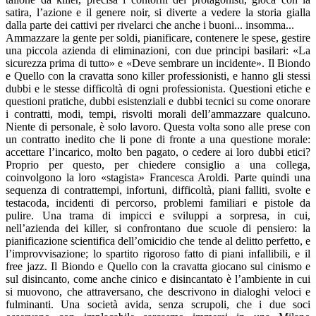
satira, l’azione e il genere noir, si diverte a vedere la storia gialla
dalla parte dei cattivi per rivelarci che anche i buoni... insomma...
Ammazzare la gente per soldi, pianificare, contenere le spese, gestire
una piccola azienda di eliminazioni, con due principi basilari: «La
sicurezza prima di tutto» e «Deve sembrare un incidente». Il Biondo
e Quello con la cravatta sono killer professionisti, e hanno gli stessi
dubbi e le stesse difficoltà di ogni professionista. Questioni etiche e
questioni pratiche, dubbi esistenziali e dubbi tecnici su come onorare
i contratti, modi, tempi, risvolti morali dell’ammazzare qualcuno.
Niente di personale, è solo lavoro. Questa volta sono alle prese con
un contratto inedito che li pone di fronte a una questione morale:
accettare l’incarico, molto ben pagato, o cedere ai loro dubbi etici?
Proprio per questo, per chiedere consiglio a una collega,
coinvolgono la loro «stagista» Francesca Aroldi. Parte quindi una
sequenza di contrattempi, infortuni, difficoltà, piani falliti, svolte e
testacoda, incidenti di percorso, problemi familiari e pistole da
pulire. Una trama di impicci e sviluppi a sorpresa, in cui,
nell’azienda dei killer, si confrontano due scuole di pensiero: la
pianificazione scientifica dell’omicidio che tende al delitto perfetto, e
l’improvvisazione; lo spartito rigoroso fatto di piani infallibili, e il
free jazz. Il Biondo e Quello con la cravatta giocano sul cinismo e
sul disincanto, come anche cinico e disincantato è l’ambiente in cui
si muovono, che attraversano, che descrivono in dialoghi veloci e
fulminanti. Una società avida, senza scrupoli, che i due soci