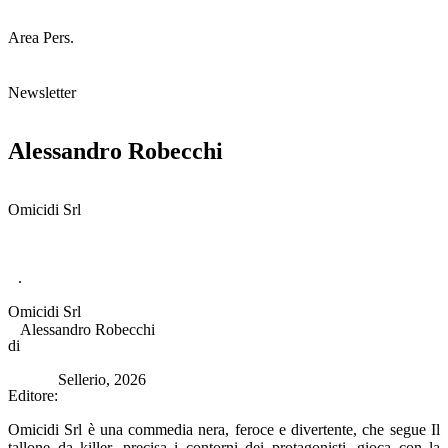
Area Pers.
Newsletter
Alessandro Robecchi
Omicidi Srl
.
Omicidi Srl
Alessandro Robecchi
di
Sellerio, 2026
Editore:
Omicidi Srl è una commedia nera, feroce e divertente, che segue Il
tallone da killer, precisa i contorni dei protagonisti, gioca con la