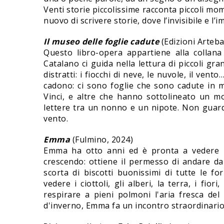
Venti storie piccolissime racconta piccoli mo
nuovo di scrivere storie, dove l’invisibile e 
Il museo delle foglie cadute
(Edizioni Arteb
Questo libro-opera appartiene alla collana 
Catalano ci guida nella lettura di piccoli gran
distratti: i fiocchi di neve, le nuvole, il vent
cadono: ci sono foglie che sono cadute in
Vinci, e altre che hanno sottolineato un m
lettere tra un nonno e un nipote. Non guarde
vento.
Emma
(Fulmino, 2024)
Emma ha otto anni ed è pronta a vedere il
crescendo: ottiene il permesso di andare da
scorta di biscotti buonissimi di tutte le
vedere i ciottoli, gli alberi, la terra, i fio
respirare a pieni polmoni l'aria fresca del
d'inverno, Emma fa un incontro straordinario,