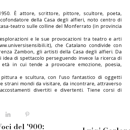
0. È attore, scrittore, pittore, scultore, poeta,
 cofondatore della Casa degli alfieri, noto centro di
asa-teatro sulle colline del Monferrato (in provincia
splorazioni e le sue provocazioni tra teatro e arti
ww.universisensibili.it), che Catalano condivide con
nza Zambon, gli artisti della Casa degli alfieri. Da
 idea di spettacolo perseguendo invece la ricerca di
gni età in cui tende a provocare emozione, poesia,
ittura e scultura, con l’uso fantastico di oggetti
re strani mondi da visitare, da incontrare, attraverso
accostamenti divertiti e divertenti. Tiene corsi di
Facebook
LinkedIn
Pinterest
oci del '900: