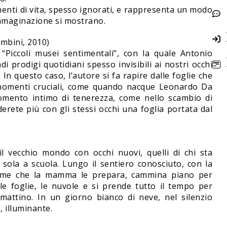
menti di vita, spesso ignorati, e rappresenta un modo
l’immaginazione si mostrano.
ambini, 2010)
“Piccoli musei sentimentali”, con la quale Antonio
di prodigi quotidiani spesso invisibili ai nostri occhi
o… In questo caso, l’autore si fa rapire dalle foglie che
 momenti cruciali, come quando nacque Leonardo Da
omento intimo di tenerezza, come nello scambio di
rete più con gli stessi occhi una foglia portata dal
 vecchio mondo con occhi nuovi, quelli di chi sta
 sola a scuola. Lungo il sentiero conosciuto, con la
 forme che la mamma le prepara, cammina piano per
ri, le foglie, le nuvole e si prende tutto il tempo per
 mattino. In un giorno bianco di neve, nel silenzio
 illuminante.