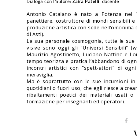
Dialoga con l’autore:
Zaira Patelli
, docente
Antonio Catalano è nato a Potenza nel 195
panettiere, costruttore di mondi sensibili e
produzione artistica con sede nell’omonima c
di Asti).
La sua personale cosmogonia, tutte le sue e
visive sono oggi gli “Universi Sensibili” (w
Maurizio Agostinetto, Luciano Nattino e Lore
tempo teorizza e pratica l’abbandono di ogni
incontri artistici con “spett-attori” di o
meraviglia.
Ma è soprattutto con le sue incursioni in p
quotidiani o fuori uso, che egli riesce a crea
ribaltamenti poetici dei materiali usati o 
formazione per insegnanti ed operatori.
V