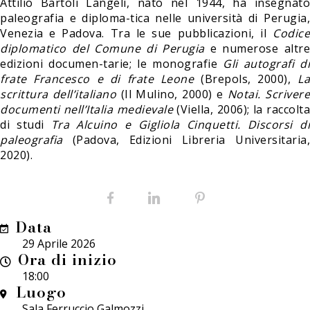
Attilio Bartoli Langeli, nato nel 1944, ha insegnato
paleografia e diploma-tica nelle università di Perugia,
Venezia e Padova. Tra le sue pubblicazioni, il
Codice
diplomatico del Comune di Perugia
e numerose altr
edizioni documen-tarie; le monografie
Gli autografi di
frate Francesco e di frate Leone
(Brepols, 2000),
La
scrittura dell’italiano
(Il Mulino, 2000) e
Notai. Scriver
documenti nell’Italia medievale
(Viella, 2006); la raccolta
di studi
Tra Alcuino e Gigliola Cinquetti. Discorsi di
paleografia
(Padova, Edizioni Libreria Universitaria,
2020).
Facebook
LinkedIn
Pinterest
Data
29 Aprile 2026
Ora di inizio
18:00
Luogo
Sala Ferruccio Galmozzi