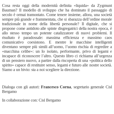
Cosa resta oggi della modernità definita «liquida» da Zygmunt
Bauman? Il modello di sviluppo che ha dominato il passaggio di
secolo è ormai tramontato. Come tenere insieme, allora, una società
sempre più grande e frammentata, che si sbarazza dell’ordine morale
tradizionale in nome della libertà personale? Il digitale, che si
propone come antidoto alle spinte disgregatrici della nostra epoca, è
allo stesso tempo un potente catalizzatore di nuovi problemi. Il
risultato è paradossale: massima efficienza e massimo caos
comunicativo coesistono. E mentre le macchine intelligenti
diventano sempre più simili all’uomo, l’uomo rischia di regredire a
«macchina celibe»: un Io isolato, performante, privo di legami e
incapace di riconoscere l’altro. Questo libro ci richiama all’urgenza
di un pensiero nuovo, a partire dalla riscoperta di una «politica dello
spirito» capace di restituire senso, legami e futuro alle nostre società.
Siamo a un bivio: sta a noi scegliere la direzione.
Dialoga con gli autori:
Francesco Corna
, segretario generale Cisl
Bergamo
In collaborazione con: Cisl Bergamo