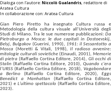
Dialoga con l’autore:
Niccolò Gualandris
, redattore di
Aratea Cultura
In collaborazione con: Aratea Cultura
Gian Piero Piretto ha insegnato Cultura russa e
Metodologia della cultura visuale all’Università degli
Studi di Milano. Tra le sue numerose pubblicazioni:
Da
Pietroburgo a Mosca: le due capitali in Dostoevskij,
Belyj, Bulgakov
(Guerini, 1990),
1961: il Sessantotto 
Mosca
(Moretti & Vitali, 1998),
Il radioso avvenire:
mitologie culturali sovietiche
(Einaudi, 2001),
Memorie
di pietra
(Raffaello Cortina Editore, 2014),
Gli occhi di
Stalin
(Raffaello Cortina Editore, 2010),
Quando c’er
l’URSS
(Raffaello Cortina Editore, 2018),
Vagabondare
a Berlino
(Raffaello Cortina Editore, 2020),
Egg
Benedict a Manhattan
(Raffaello Cortina Editore
2021) e
L’ultimo spettacolo
(Raffaello Cortina Editore
2023).