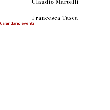
Claudio Martelli
Francesca Tasca
Calendario eventi
info@fieradeilibrai.it
FIERA DEI LIBRAI BERGAMO
Li.Ber Associazione Librai Bergamaschi
Via Guido Galli, 8 - 24126 Bergamo (BG)
p.iva e c.f.: 03241740160
Press
Informativa GDPR
Cookie Policy