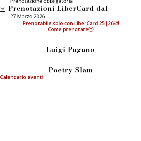
Prenotazione obbligatoria
Prenotazioni LiberCard dal
27 Marzo 2026
Prenotabile solo con LiberCard 25|26
Come prenotare
Luigi Pagano
Poetry Slam
Calendario eventi
info@fieradeilibrai.it
FIERA DEI LIBRAI BERGAMO
Li.Ber Associazione Librai Bergamaschi