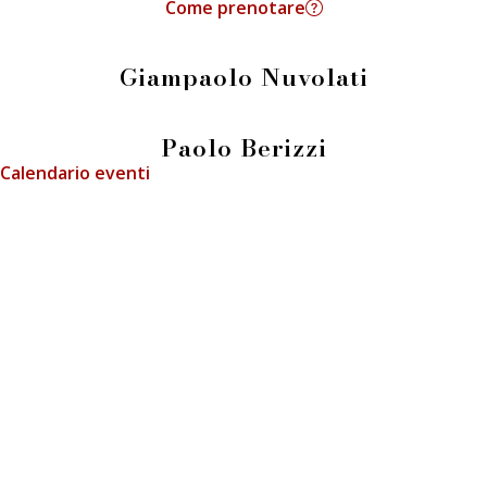
Come prenotare
Giampaolo Nuvolati
Paolo Berizzi
Calendario eventi
info@fieradeilibrai.it
FIERA DEI LIBRAI BERGAMO
Li.Ber Associazione Librai Bergamaschi
Via Guido Galli, 8 - 24126 Bergamo (BG)
p.iva e c.f.: 03241740160
Press