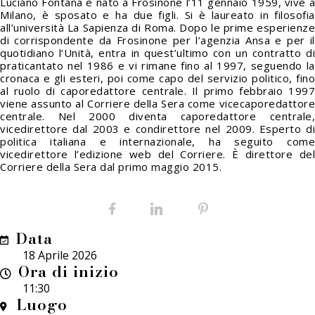
Luciano Fontana è nato a Frosinone l’11 gennaio 1959, vive a
Milano, è sposato e ha due figli. Si è laureato in filosofia
all’università La Sapienza di Roma. Dopo le prime esperienze
di corrispondente da Frosinone per l’agenzia Ansa e per il
quotidiano
l’Unità,
entra in quest’ultimo con un contratto di
praticantato nel 1986 e vi rimane fino al 1997, seguendo la
cronaca e gli esteri, poi come capo del servizio politico, fino
al ruolo di caporedattore centrale. Il primo febbraio 1997
viene assunto al Corriere della Sera come vicecaporedattore
centrale. Nel 2000 diventa caporedattore centrale,
vicedirettore dal 2003 e condirettore nel 2009. Esperto di
politica italiana e internazionale, ha seguito come
vicedirettore l’edizione web del Corriere. È direttore del
Corriere della Sera dal primo maggio 2015.
Facebook
LinkedIn
Pinterest
Data
18 Aprile 2026
Ora di inizio
11:30
Luogo