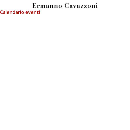
Ermanno Cavazzoni
Calendario eventi
info@fieradeilibrai.it
FIERA DEI LIBRAI BERGAMO
Li.Ber Associazione Librai Bergamaschi
Via Guido Galli, 8 - 24126 Bergamo (BG)
p.iva e c.f.: 03241740160
Press
Informativa GDPR
Cookie Policy
Informativa Immagini
Regolamento LiberCard