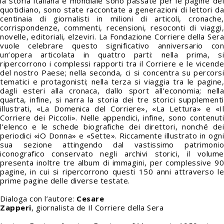
la storia italiana e mondiale sono passate per le pagine del
quotidiano, sono state raccontate a generazioni di lettori da
centinaia di giornalisti in milioni di articoli, cronache,
corrispondenze, commenti, recensioni, resoconti di viaggi,
novelle, editoriali, elzeviri. La Fondazione Corriere della Sera
vuole celebrare questo significativo anniversario con
un’opera articolata in quattro parti: nella prima, si
ripercorrono i complessi rapporti tra il Corriere e le vicende
del nostro Paese; nella seconda, ci si concentra su percorsi
tematici e protagonisti; nella terza si viaggia tra le pagine,
dagli esteri alla cronaca, dallo sport all’economia; nella
quarta, infine, si narra la storia dei tre storici supplementi
illustrati, «La Domenica del Corriere», «La Lettura» e «Il
Corriere dei Piccoli». Nelle appendici, infine, sono contenuti
l’elenco e le schede biografiche dei direttori, nonché dei
periodici «
iO
Donna» e «Sette». Riccamente illustrato in ogni
sua sezione attingendo dal vastissimo patrimonio
iconografico conservato negli archivi storici, il volume
presenta inoltre tre album di immagini, per complessive 90
pagine, in cui si ripercorrono questi 150 anni attraverso le
prime pagine delle diverse testate.
Dialoga con l’autore:
Cesare
Zapperi
,
giornalista
de
Il
Corriere della Sera