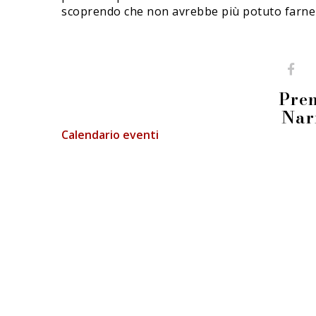
scoprendo che non avrebbe più potuto farne
Prem
Nar
Calendario eventi
FIERA DEI LIBRAI BERGAMO
Li.Ber Associazione Librai Bergamaschi
Via Guido Galli, 8 - 24126 Bergamo (BG)
p.iva e c.f.: 03241740160