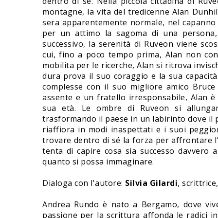
dentro di sé. Nella piccola cittadina di Ruv
montagne, la vita del tredicenne Alan Dunhill
sera apparentemente normale, nel capanno de
per un attimo la sagoma di una persona, p
successivo, la serenità di Ruveon viene sco
cui, fino a poco tempo prima, Alan non con
mobilita per le ricerche, Alan si ritrova invis
dura prova il suo coraggio e la sua capacità
complesse con il suo migliore amico Bruce
assente e un fratello irresponsabile, Alan 
sua età. Le ombre di Ruveon si allungan
trasformando il paese in un labirinto dove il 
riaffiora in modi inaspettati e i suoi pegg
trovare dentro di sé la forza per affrontare l
tenta di capire cosa sia successo davvero a
quanto si possa immaginare.
Dialoga con l'autore:
Silvia Gilardi
, scrittric
Andrea Rundo è nato a Bergamo, dove vive t
passione per la scrittura affonda le radici i