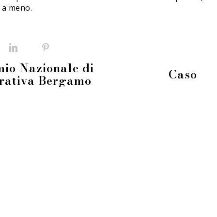
 a meno.
Facebook
LinkedIn
Pinterest
io Nazionale di
Caso
rativa Bergamo
info@fieradeilibrai.it