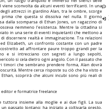
eon, un luogo tranquillo e immerso nei silenzi delle
 viene sconvolta da alcuni eventi terrificanti. In una
gli attrezzi in giardino Alan, tra le ombre, scorge
rima che questa si dissolva nel nulla. Il giorno
ssa dalla scomparsa di Ethan Jones, un ragazzino di
osceva nemmeno l'esistenza. Mentre la cittadina si
chiato in una serie di eventi inquietanti che mettono a
 di discernere realtà e immaginazione. Tra relazioni
 ed Elizabeth, un confronto costante con un padre
è costretto ad affrontare paure troppo grandi per la
o e si intrecciano con segreti a lungo sepolti,
pericolo si cela dietro ogni angolo. Con il passato che
iori timori che sembrano prendere forma, Alan dovrà
’oscurità. Mentre cerca risposte su ciò che ha visto e
 Ethan, scoprirà che alcuni incubi sono più reali di
e, editor e formatrice freelance
uttora insieme alla moglie e ai due figli. La sua
n un passato lontano: ha iniziato a coltivarla presto,