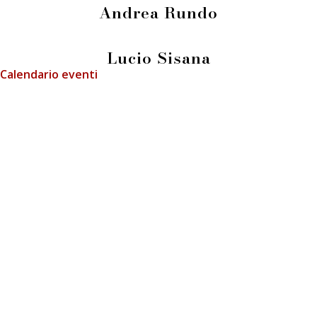
Andrea Rundo
Lucio Sisana
Calendario eventi
info@fieradeilibrai.it
FIERA DEI LIBRAI BERGAMO
Li.Ber Associazione Librai Bergamaschi
Via Guido Galli, 8 - 24126 Bergamo (BG)
p.iva e c.f.: 03241740160
Press
Informativa GDPR
Cookie Policy